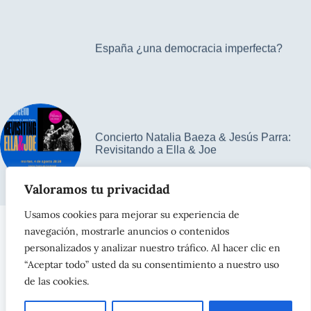
España ¿una democracia imperfecta?
Concierto Natalia Baeza & Jesús Parra:
Revisitando a Ella & Joe
Valoramos tu privacidad
Usamos cookies para mejorar su experiencia de
navegación, mostrarle anuncios o contenidos
Contacto
Aviso legal
Política de privacidad
personalizados y analizar nuestro tráfico. Al hacer clic en
Política de cookies
“Aceptar todo” usted da su consentimiento a nuestro uso
de las cookies.
ASTURISIMOS – Navia – Asturias –
info@asturisimos.com
–
Tel. 698 187 887