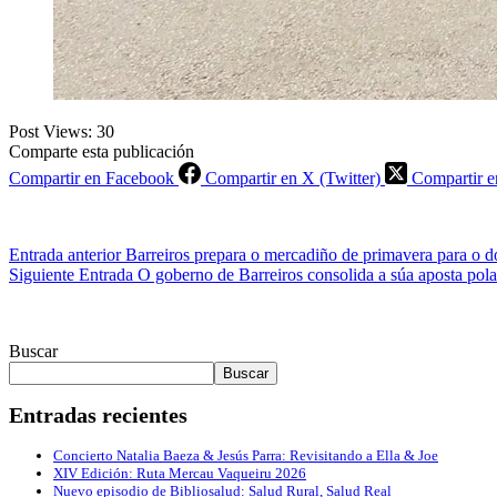
Post Views:
30
Comparte esta publicación
Compartir en Facebook
Compartir en X (Twitter)
Compartir e
Entrada
anterior
Barreiros prepara o mercadiño de primavera para o 
Siguiente
Entrada
O goberno de Barreiros consolida a súa aposta pol
Buscar
Buscar
Entradas recientes
Concierto Natalia Baeza & Jesús Parra: Revisitando a Ella & Joe
XIV Edición: Ruta Mercau Vaqueiru 2026
Nuevo episodio de Bibliosalud: Salud Rural, Salud Real