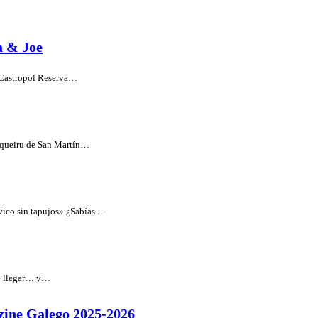
a & Joe
e Castropol Reserva…
aqueiru de San Martín…
vico sin tapujos» ¿Sabías…
de llegar… y…
zine Galego 2025-2026