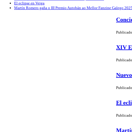
El eclipse en Veiga
Martín Romero gaña o III Premio Autobán ao Mellor Fanzine Galego 202
Concie
Publicado
XIV E
Publicado
Nuevo 
Publicado
El ecl
Publicado
Martí