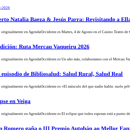
5-2026
rto Natalia Baeza & Jesús Parra: Revisitando a Ell
 originalmente en AgendaOccidente.es Martes, 4 de Agosto en el Casino Teatro d
dición: Ruta Mercau Vaqueiru 2026
 originalmente en AgendaOccidente.es Un año más, colaboramos con el Mercau V
episodio de Bibliosalud: Salud Rural, Salud Real
 originalmente en AgendaOccidente.es «El músculo del que nadie habla: suelo pél
ipse en Veiga
 originalmente en AgendaOccidente.es El eclipse que todos esperan está a punto 
n Romero gaña o III Premio Autobán ao Mellor Fan