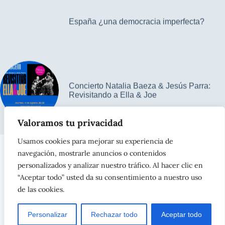
España ¿una democracia imperfecta?
Concierto Natalia Baeza & Jesús Parra:
Revisitando a Ella & Joe
Valoramos tu privacidad
Usamos cookies para mejorar su experiencia de
navegación, mostrarle anuncios o contenidos
Contacto
Aviso legal
Política de privacidad
personalizados y analizar nuestro tráfico. Al hacer clic en
Política de cookies
“Aceptar todo” usted da su consentimiento a nuestro uso
de las cookies.
ASTURISIMOS – Navia – Asturias –
info@asturisimos.com
–
Tel. 698 187 887
Personalizar
Rechazar todo
Aceptar todo
Copyright © 2026 -
asturisimos.com