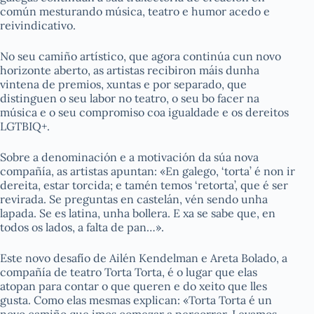
común mesturando música, teatro e humor acedo e
reivindicativo.
No seu camiño artístico, que agora continúa cun novo
horizonte aberto, as artistas recibiron máis dunha
vintena de premios, xuntas e por separado, que
distinguen o seu labor no teatro, o seu bo facer na
música e o seu compromiso coa igualdade e os dereitos
LGTBIQ+.
Sobre a denominación e a motivación da súa nova
compañía, as artistas apuntan: «En galego, ‘torta’ é non ir
dereita, estar torcida; e tamén temos ‘retorta’, que é ser
revirada. Se preguntas en castelán, vén sendo unha
lapada. Se es latina, unha bollera. E xa se sabe que, en
todos os lados, a falta de pan…».
Este novo desafío de Ailén Kendelman e Areta Bolado, a
compañía de teatro Torta Torta, é o lugar que elas
atopan para contar o que queren e do xeito que lles
gusta. Como elas mesmas explican: «Torta Torta é un