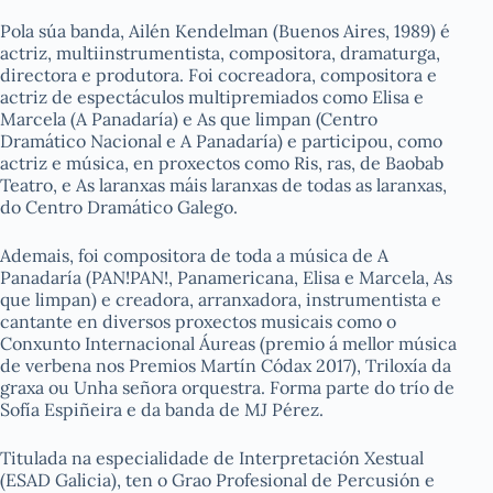
Pola súa banda, Ailén Kendelman (Buenos Aires, 1989) é
actriz, multiinstrumentista, compositora, dramaturga,
directora e produtora. Foi cocreadora, compositora e
actriz de espectáculos multipremiados como
Elisa e
Marcela
(A Panadaría) e
As que limpan
(Centro
Dramático Nacional e A Panadaría) e participou, como
actriz e música, en proxectos como
Ris, ras
, de Baobab
Teatro, e
As laranxas máis laranxas de todas as laranxas
,
do Centro Dramático Galego.
Ademais, foi compositora de toda a música de A
Panadaría (
PAN!PAN!
,
Panamericana
,
Elisa e Marcela
,
As
que limpan
) e creadora, arranxadora, instrumentista e
cantante en diversos proxectos musicais como o
Conxunto Internacional Áureas (premio á mellor música
de verbena nos Premios Martín Códax 2017),
Triloxía da
graxa
ou Unha señora orquestra. Forma parte do trío de
Sofía Espiñeira e da banda de MJ Pérez.
Titulada na especialidade de Interpretación Xestual
(ESAD Galicia), ten o Grao Profesional de Percusión e