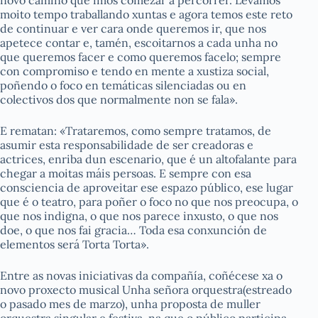
novo camiño que imos comezar a percorrer. Levamos
moito tempo traballando xuntas e agora temos este reto
de continuar e ver cara onde queremos ir, que nos
apetece contar e, tamén, escoitarnos a cada unha no
que queremos facer e como queremos facelo; sempre
con compromiso e tendo en mente a xustiza social,
poñendo o foco en temáticas silenciadas ou en
colectivos dos que normalmente non se fala».
E rematan: «Trataremos, como sempre tratamos, de
asumir esta responsabilidade de ser creadoras e
actrices, enriba dun escenario, que é un altofalante para
chegar a moitas máis persoas. E sempre con esa
consciencia de aproveitar ese espazo público, ese lugar
que é o teatro, para poñer o foco no que nos preocupa, o
que nos indigna, o que nos parece inxusto, o que nos
doe, o que nos fai gracia… Toda esa conxunción de
elementos será Torta Torta».
Entre as novas iniciativas da compañía, coñécese xa o
novo proxecto musical Unha señora orquestra(estreado
o pasado mes de marzo), unha proposta de muller