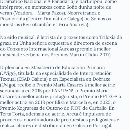
Dramático Nacional e A Panadaría) e participou, como
intérprete, en montaxes como
Soño dunha noite de
verán
(Voadora – Marta Pazos),
Neorretranca e
Posmorriña
(Centro Dramático Galego) ou
Somos os
monstros
(Berrobambán e Terra Amarela).
No eido musical, é letrista de proxectos como
Triloxía da
graxa
ou Unha señora orquestra e directora de escena
do Conxunto Internacional Áureas (premio á mellor
música de verbena nos Premios Martín Códax 2017).
Diplomada en Maxisterio de Educación Primaria
(UVigo), titulada na especialidade de Interpretación
Textual (ESAD Galicia) e en Especialista en Dobraxe
(Uvigo), recibe o Premio María Casares á mellor actriz
secundaria en 2015 por
PAN! PAN!
, o Premio María
Casares á mellor actriz protagonista, o Premio FETEGA á
mellor actriz en 2018 por
Elisa e Marcela
e, en 2025, o
Premio Xograresa de Outono do FIOT de Carballo. En
Torta Torta, ademais de actriz, Areta é impulsora de
proxectos, coordinadora de propuestaes pedagóxicas e
realiza labores de distribución en Galicia e Portugal.