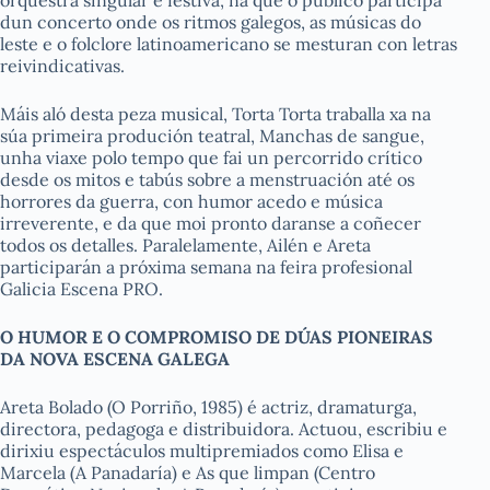
orquestra singular e festiva, na que o público participa
dun concerto onde os ritmos galegos, as músicas do
leste e o folclore latinoamericano se mesturan con letras
reivindicativas.
Máis aló desta peza musical, Torta Torta traballa xa na
súa primeira produción teatral,
Manchas de sangue
,
unha viaxe polo tempo que fai un percorrido crítico
desde os mitos e tabús sobre a menstruación até os
horrores da guerra, con humor acedo e música
irreverente, e da que moi pronto daranse a coñecer
todos os detalles. Paralelamente, Ailén e Areta
participarán a próxima semana na feira profesional
Galicia Escena PRO.
O HUMOR E O COMPROMISO DE DÚAS PIONEIRAS
DA NOVA ESCENA GALEGA
Areta Bolado (O Porriño, 1985) é actriz, dramaturga,
directora, pedagoga e distribuidora. Actuou, escribiu e
dirixiu espectáculos multipremiados como
Elisa e
Marcela
(A Panadaría) e
As que limpan
(Centro