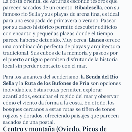
La costa oriental de Asturias esconde tesoros que
parecen sacados de un cuento.
Ribadesella
, con su
famoso río Sella y sus playas de arena fina, es ideal
para una escapada de primavera o verano. Pasear
por su casco histórico permite descubrir edificios
con encanto y pequeñas plazas donde el tiempo
parece haberse detenido. Muy cerca,
Llanes
ofrece
una combinación perfecta de playas y arquitectura
tradicional. Sus cubos de la memoria y paseos por
el puerto antiguo permiten disfrutar de la historia
local sin perder contacto con el mar.
Para los amantes del senderismo, la
Senda del Río
Sella
y la
Ruta de los Bufones de Pría
son opciones
inolvidables. Estas rutas permiten explorar
acantilados, escuchar el rugido del mar y observar
cómo el viento da forma a la costa. En otoño, los
bosques cercanos a estas rutas se tiñen de tonos
rojizos y dorados, ofreciendo paisajes que parecen
sacados de una postal.
Centro y montaña (Oviedo, Picos de