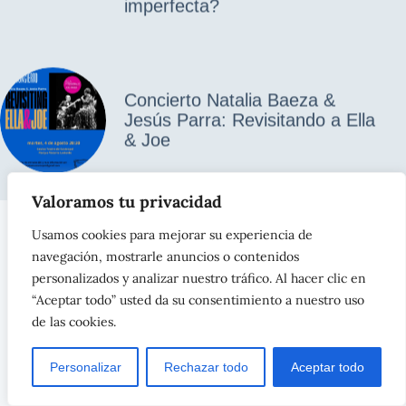
imperfecta?
Concierto Natalia Baeza &
Jesús Parra: Revisitando a Ella
& Joe
Valoramos tu privacidad
Usamos cookies para mejorar su experiencia de
Contacto
Aviso legal
Política de privacidad
navegación, mostrarle anuncios o contenidos
Política de cookies
personalizados y analizar nuestro tráfico. Al hacer clic en
“Aceptar todo” usted da su consentimiento a nuestro uso
ASTURISIMOS – Navia – Asturias –
info@asturisimos.com
–
de las cookies.
Tel. 698 187 887
asturisimos.com
Copyright © 2026 -
Personalizar
Rechazar todo
Aceptar todo
asturiaswebpro.es
Diseño: