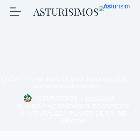
ASTURISIMOS
Qué ver en Asturias: los lugares imprescindibles
que no te puedes perder
ASTURISIMOS
13/10/2025
PLANES Y ACTIVIDADES
ESCAPADAS
,
Y NATURALEZA
PLANES DE FIN DE
,
SEMANA