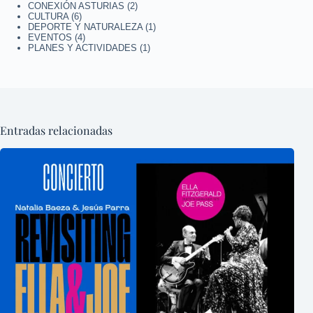
CONEXIÓN ASTURIAS
(2)
CULTURA
(6)
DEPORTE Y NATURALEZA
(1)
EVENTOS
(4)
PLANES Y ACTIVIDADES
(1)
Entradas relacionadas