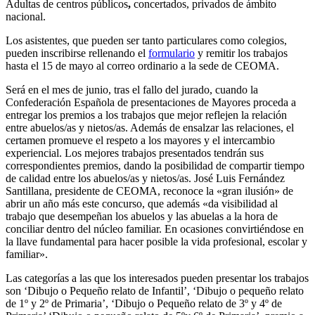
Adultas de centros públicos
,
concertados, privados de ámbito
nacional.
Los asistentes, que pueden ser tanto particulares como colegios,
pueden inscribirse rellenando el
formulario
y remitir los trabajos
hasta el 15 de mayo al correo ordinario a la sede de CEOMA.
Será en el mes de junio, tras el fallo del jurado, cuando la
Confederación Española de presentaciones de Mayores proceda a
entregar los premios a los trabajos que mejor reflejen la relación
entre abuelos/as y nietos/as. Además de ensalzar las relaciones, el
certamen promueve el respeto a los mayores y el intercambio
experiencial. Los mejores trabajos presentados tendrán sus
correspondientes premios, dando la posibilidad de compartir tiempo
de calidad entre los abuelos/as y nietos/as. José Luis Fernández
Santillana, presidente de CEOMA, reconoce la «gran ilusión» de
abrir un año más este concurso, que además «da visibilidad al
trabajo que desempeñan los abuelos y las abuelas a la hora de
conciliar dentro del núcleo familiar. En ocasiones convirtiéndose en
la llave fundamental para hacer posible la vida profesional, escolar y
familiar».
Las categorías a las que los interesados pueden presentar los trabajos
son ‘Dibujo o Pequeño relato de Infantil’, ‘Dibujo o pequeño relato
de 1º y 2º de Primaria’, ‘Dibujo o Pequeño relato de 3º y 4º de