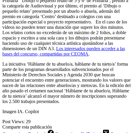
Primaria’ ‘Dibujo o pequeño relato de 5ºy 6º de Primaria’, premio a
la categoría de Audiovisual y por último, el premio al ‘Dibujo o
pequeño relato’ presentado por un abuelo o abuela, además del
premio en categoría ‘Centro’ destinado a colegios con una
participación especial o proyecto representativo. En el caso de los
vídeos no pueden tener una duración que supere los dos minutos.
Los relatos cortos no excederán de un máximo de 2 folios, a doble
espacio y escritos a una sola cara y los dibujos podrán presentarse
haciendo uso de cualquier técnica artística ajustándose a las
dimensiones de un DIN A3.
Los interesados pueden acceder a las
bases del concurso, compartidas por CEOMA
.
La iniciativa ‘Háblame de tu abuelo/a, háblame de tu nieto/a’ forma
parte de los programas desarrollados subvencionados por el
Ministerio de Derechos Sociales y Agenda 2030 que buscan
potenciar el encuentro entre generaciones, mostrando los valores que
nacen de las relaciones entre abuelos/as y nietos/as. En la edición del
año pasado el certamen nacional ‘Háblame de tu abuelo/a, Háblame
de tu nieto/a’ alcanzó el mayor número de inscripciones superando
los 2.500 trabajos presentados.
Imagen IA. Copilot
Post Views:
29
Comparte esta publicación