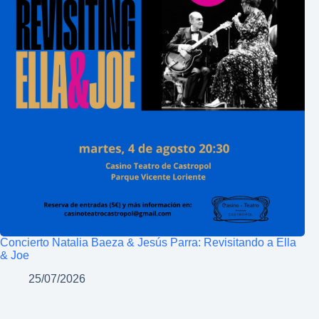
Concierto Natalia Baeza & Jesús Parra: Revisitando a Ella
& Joe
25/07/2026