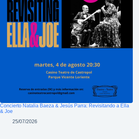
Concierto Natalia Baeza & Jesús Parra: Revisitando a Ella
& Joe
25/07/2026